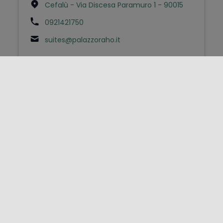
Cefalù - Via Discesa Paramuro 1 - 90015
0921421750
suites@palazzoraho.it
FOLLOW US