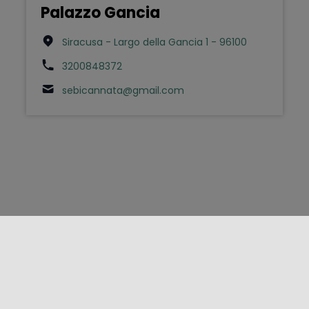
Palazzo Gancia
Siracusa - Largo della Gancia 1 - 96100
3200848372
sebicannata@gmail.com
FOLLOW US