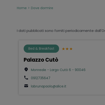
Home
Dove dormire
I dati pubblicati sono forniti periodicamente dall'O
Bed & Breakfast
Palazzo Cutò
Monreale - Largo Cutò 6 - 90046
0912735647
labrunapaolo@alice.it