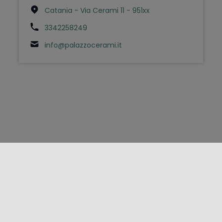
Catania - Via Cerami 11 - 951xx
3342258249
info@palazzocerami.it
FOLLOW US