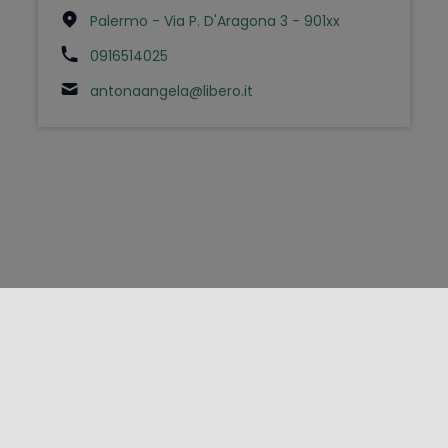
Palermo - Via P. D'Aragona 3 - 901xx
0916514025
antonaangela@libero.it
FOLLOW US