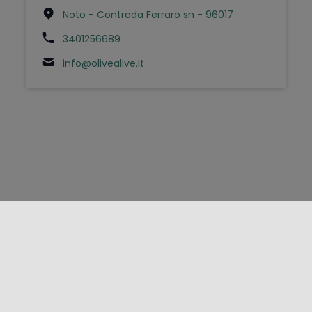
Noto - Contrada Ferraro sn - 96017
3401256689
info@olivealive.it
FOLLOW US