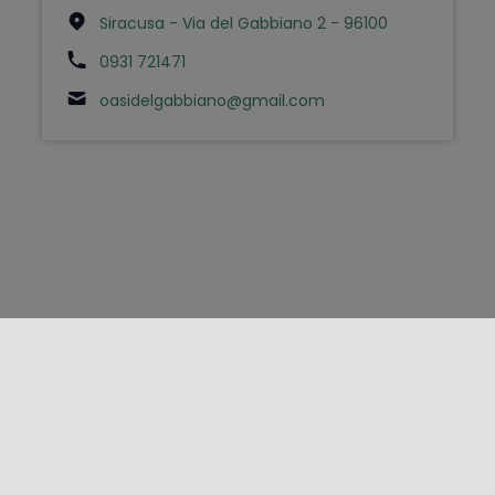
Siracusa - Via del Gabbiano 2 - 96100
0931 721471
oasidelgabbiano@gmail.com
FOLLOW US