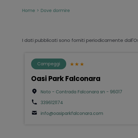
Home
Dove dormire
I dati pubblicati sono forniti periodicamente dall'O
Campeggi
Oasi Park Falconara
Noto - Contrada Falconara sn - 96017
3396121174
info@oasiparkfalconara.com