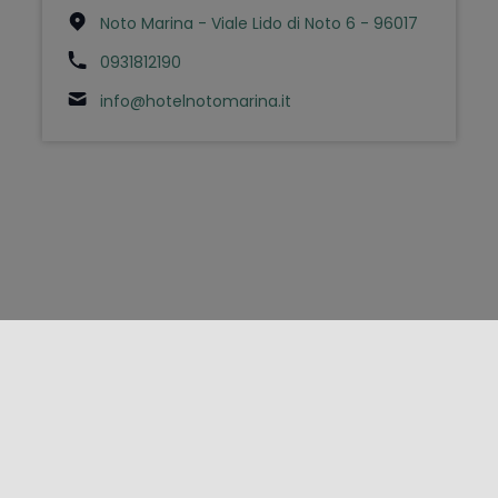
Noto Marina - Viale Lido di Noto 6 - 96017
0931812190
info@hotelnotomarina.it
FOLLOW US