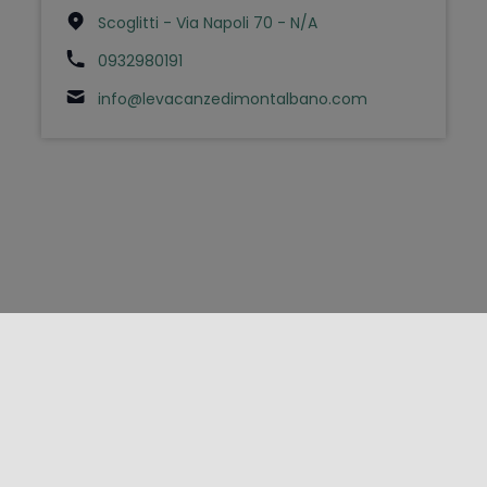
Scoglitti - Via Napoli 70 - N/A
0932980191
info@levacanzedimontalbano.com
FOLLOW US