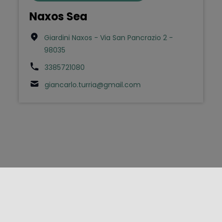
Naxos Sea
Giardini Naxos - Via San Pancrazio 2 -
98035
3385721080
giancarlo.turria@gmail.com
FOLLOW US