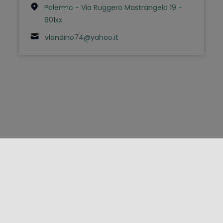
Palermo - Via Ruggero Mastrangelo 19 -
901xx
vlandino74@yahoo.it
FOLLOW US