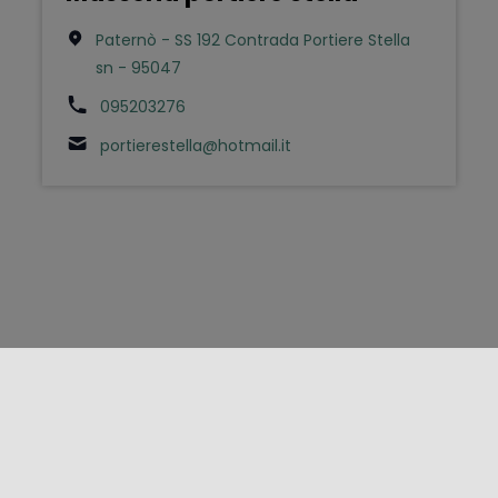
Paternò - SS 192 Contrada Portiere Stella
sn - 95047
095203276
portierestella@hotmail.it
FOLLOW US