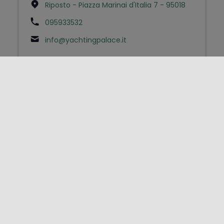
Riposto - Piazza Marinai d'Italia 7 - 95018
095933532
info@yachtingpalace.it
FOLLOW US