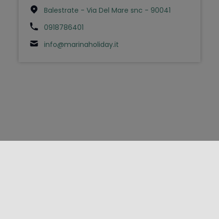
Balestrate - Via Del Mare snc - 90041
0918786401
info@marinaholiday.it
FOLLOW US