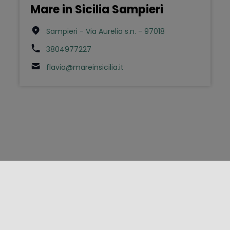
Mare in Sicilia Sampieri
Sampieri - Via Aurelia s.n. - 97018
3804977227
flavia@mareinsicilia.it
FOLLOW US