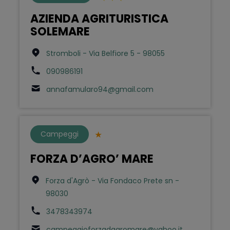
AZIENDA AGRITURISTICA
SOLEMARE
Stromboli - Via Belfiore 5 - 98055
090986191
annafamularo94@gmail.com
Campeggi
FORZA D’AGRO’ MARE
Forza d'Agrò - Via Fondaco Prete sn -
98030
3478343974
campeggioforzadagromare@yahoo.it