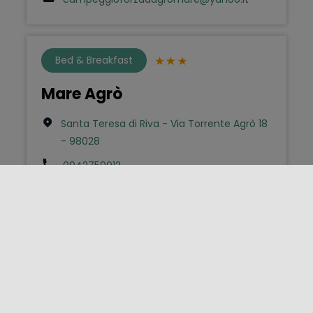
Bed & Breakfast
Mare Agrò
Santa Teresa di Riva - Via Torrente Agrò 18
- 98028
0942750012
info@bbmareagro.com
Case e Appartamenti per
Vacanze
Residence degli Agrumi Mare