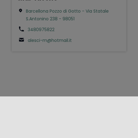
Barcellona Pozzo di Gotto - Via Statale
S.Antonino 238 - 98051
3480975822
alesci-m@hotmail.it
FOLLOW US