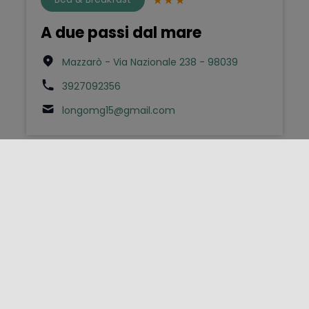
A due passi dal mare
Mazzarò - Via Nazionale 238 - 98039
3927092356
longomg15@gmail.com
Bed & Breakfast
A due passi dal mare
Capo d'Orlando - Via Trazzera Marina 105 -
98071
3298054550
info@aduepassidalmare.net