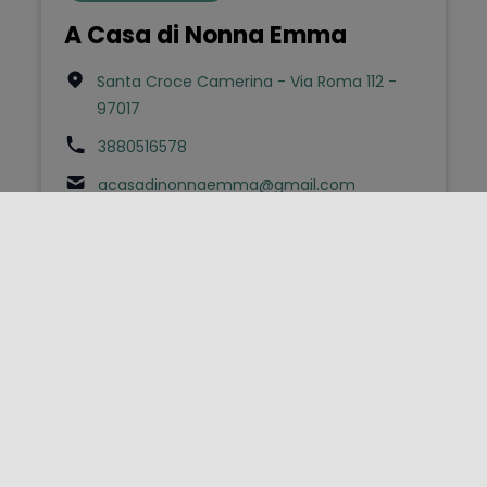
A Casa di Nonna Emma
Santa Croce Camerina - Via Roma 112 -
97017
3880516578
acasadinonnaemma@gmail.com
Bed & Breakfast
A due passi dal mare
Gela - Via Istria 15 - 93012
3488117783
aduepassidalmaregela@gmail.com