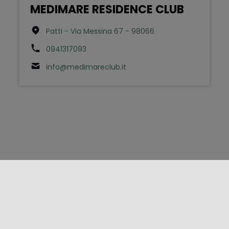
MEDIMARE RESIDENCE CLUB
Patti - Via Messina 67 - 98066
0941317093
info@medimareclub.it
FOLLOW US