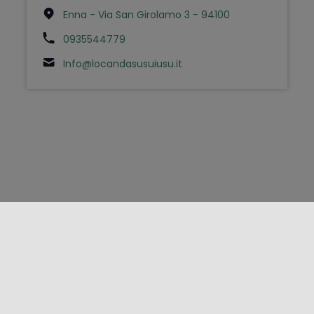
Enna - Via San Girolamo 3 - 94100
0935544779
Info@locandasusuiusu.it
FOLLOW US