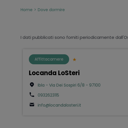
Home
Dove dormire
I dati pubblicati sono forniti periodicamente dall'O
Affittacamere
Locanda LoSteri
Ibla - Via Dei Sospiri 6/8 - 97100
0932623115
info@locandalosteri.it