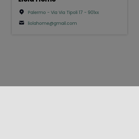
Palermo - Via Via Tipoli 17 - 901xx
liolahome@gmail.com
FOLLOW US