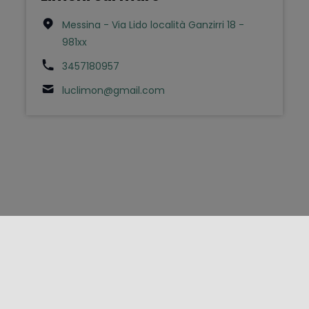
Messina - Via Lido località Ganzirri 18 -
981xx
3457180957
luclimon@gmail.com
FOLLOW US