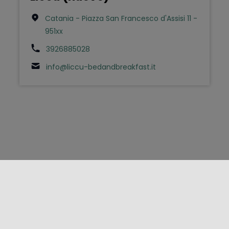
Catania - Piazza San Francesco d'Assisi 11 -
951xx
3926885028
info@liccu-bedandbreakfast.it
FOLLOW US