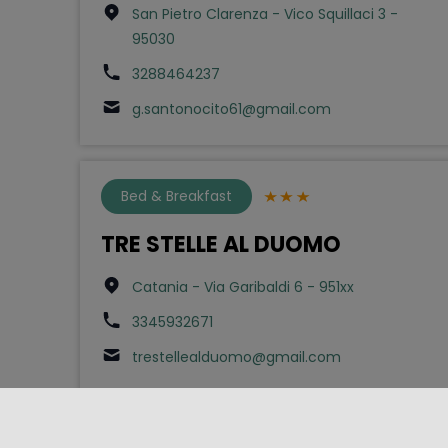
San Pietro Clarenza - Vico Squillaci 3 -
95030
3288464237
g.santonocito61@gmail.com
Bed & Breakfast
TRE STELLE AL DUOMO
Catania - Via Garibaldi 6 - 951xx
3345932671
trestellealduomo@gmail.com