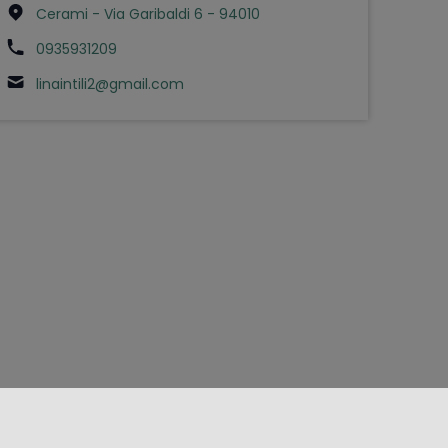
Cerami - Via Garibaldi 6 - 94010
0935931209
linaintili2@gmail.com