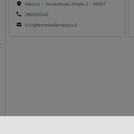
Milazzo - Via Marinaio d'Italia 2 - 98057
3891391249
info@letrestellemilazzo.it