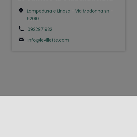
Lampedusa e Linosa - Via Madonna sn -
92010
0922971932
info@levillette.com
FOLLOW US