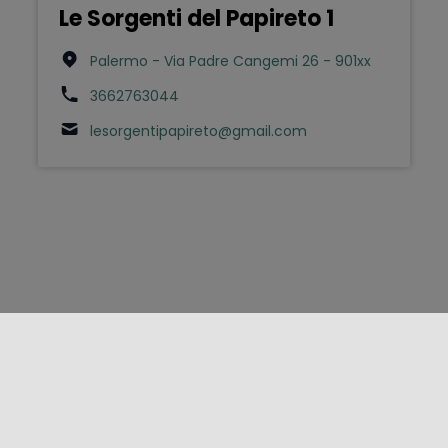
Le Sorgenti del Papireto 1
Palermo - Via Padre Cangemi 26 - 901xx
3662763044
lesorgentipapireto@gmail.com
FOLLOW US