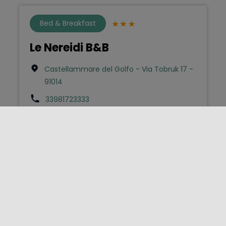
Bed & Breakfast
Le Nereidi B&B
Castellammare del Golfo - Via Tobruk 17 -
91014
33981723333
lenereidibb@gmail.com
Affittacamere
Relais le Nereidi
San Vito Lo Capo - Via Calamancina 1 -
91010