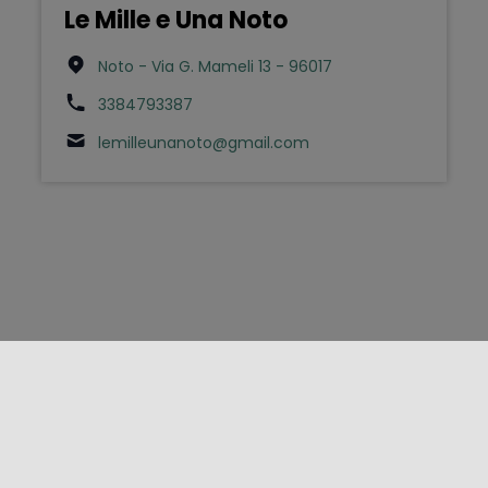
Le Mille e Una Noto
Noto - Via G. Mameli 13 - 96017
3384793387
lemilleunanoto@gmail.com
FOLLOW US