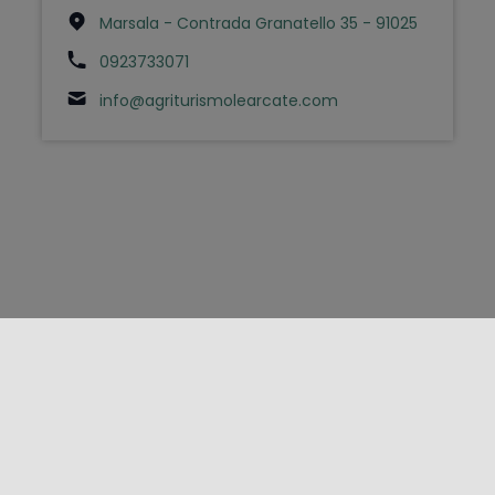
Marsala - Contrada Granatello 35 - 91025
0923733071
info@agriturismolearcate.com
FOLLOW US