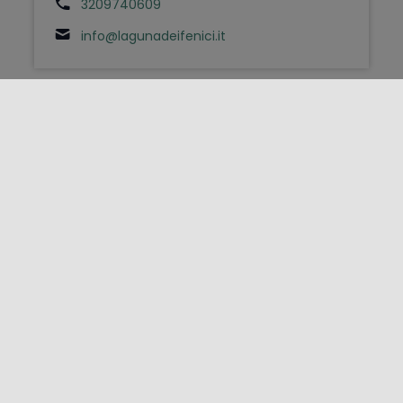
3209740609
info@lagunadeifenici.it
FOLLOW US