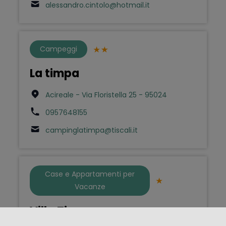
alessandro.cintolo@hotmail.it
Campeggi
La timpa
Acireale - Via Floristella 25 - 95024
0957648155
campinglatimpa@tiscali.it
Case e Appartamenti per
Vacanze
Villa Timpazza