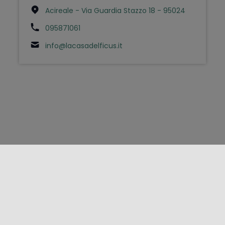
Acireale - Via Guardia Stazzo 18 - 95024
095871061
info@lacasadelficus.it
FOLLOW US