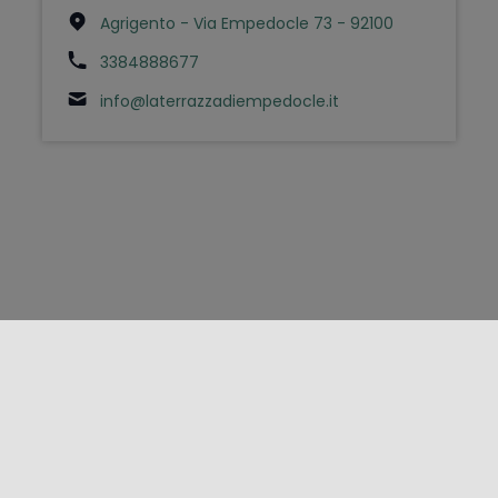
Agrigento - Via Empedocle 73 - 92100
3384888677
info@laterrazzadiempedocle.it
FOLLOW US