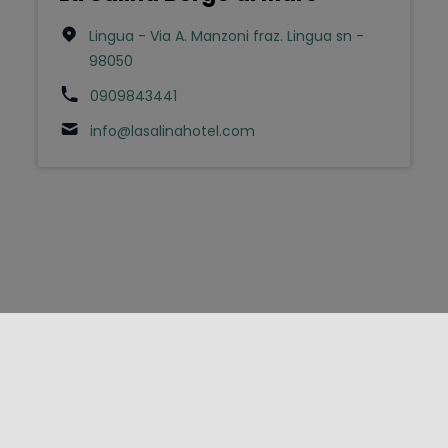
Lingua - Via A. Manzoni fraz. Lingua sn -
98050
0909843441
info@lasalinahotel.com
FOLLOW US