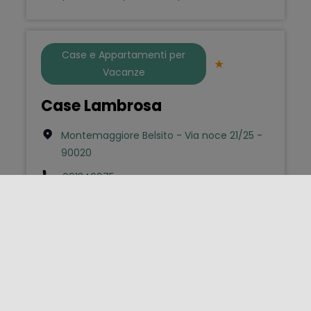
Case e Appartamenti per
Vacanze
Case Lambrosa
Montemaggiore Belsito - Via noce 21/25 -
90020
091346975
valentini.pal@inwind.it
Hotel
Hotel La Rosa