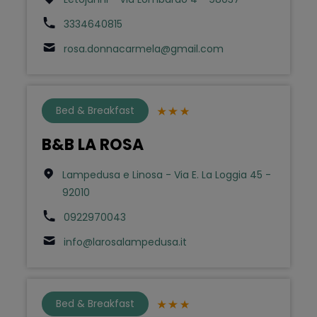
3334640815
rosa.donnacarmela@gmail.com
Bed & Breakfast
B&B LA ROSA
Lampedusa e Linosa - Via E. La Loggia 45 -
92010
0922970043
info@larosalampedusa.it
Bed & Breakfast