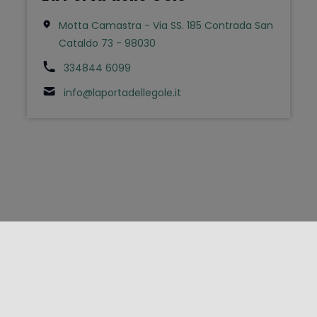
Motta Camastra - Via SS. 185 Contrada San
Cataldo 73 - 98030
334844 6099
info@laportadellegole.it
FOLLOW US