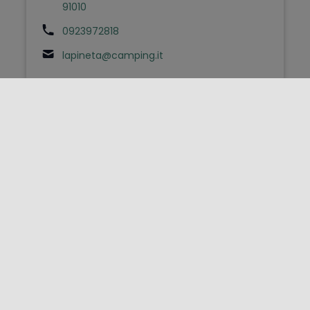
91010
0923972818
lapineta@camping.it
FOLLOW US