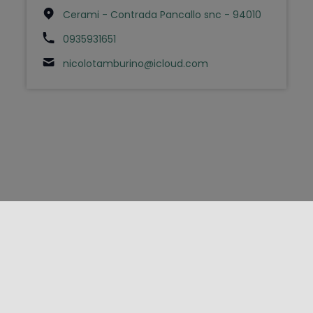
Cerami - Contrada Pancallo snc - 94010
0935931651
nicolotamburino@icloud.com
FOLLOW US