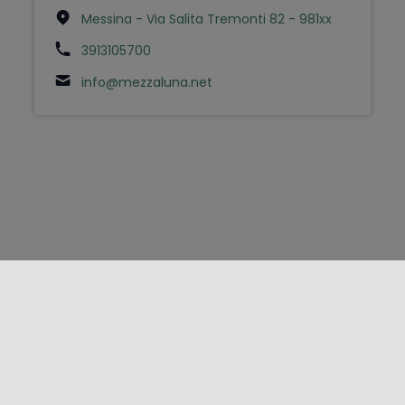
Messina - Via Salita Tremonti 82 - 981xx
3913105700
info@mezzaluna.net
FOLLOW US