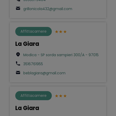
grillonicola432@gmail.com
Affittacamere
La Giara
Modica - SP sorda sampieri 300/A - 97015
3516761955
beblagiara@gmail.com
Affittacamere
La Giara