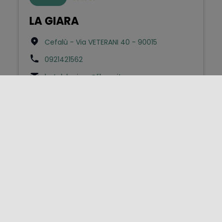
LA GIARA
Cefalù - Via VETERANI 40 - 90015
0921421562
hotel-lagiara@libero.it
Affittacamere
LA GIARA
Vulcano - Via Provinciale 18 - 98055
0909852229
info@pensionelagiara.it