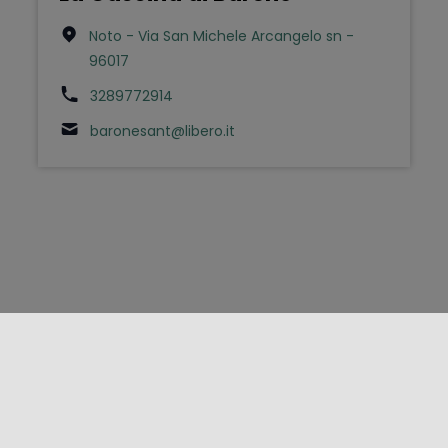
Noto - Via San Michele Arcangelo sn -
96017
3289772914
baronesant@libero.it
FOLLOW US