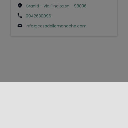
Graniti - Via Finaita sn - 98036
0942630096
info@casadellemonache.com
FOLLOW US