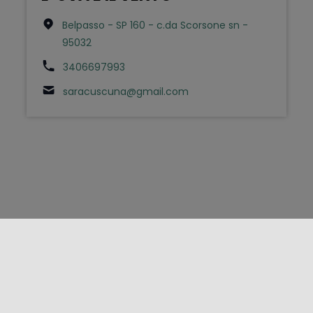
Belpasso - SP 160 - c.da Scorsone sn -
95032
3406697993
saracuscuna@gmail.com
FOLLOW US