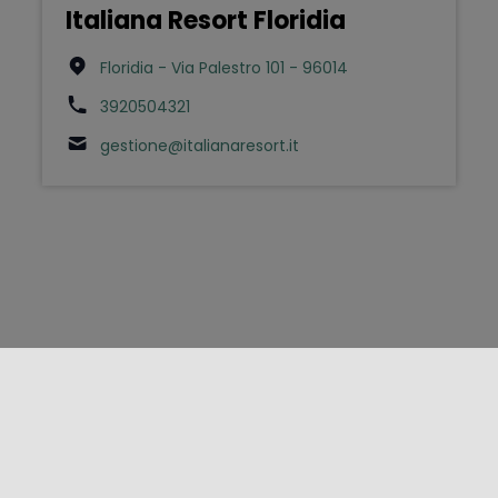
Italiana Resort Floridia
Floridia - Via Palestro 101 - 96014
3920504321
gestione@italianaresort.it
FOLLOW US