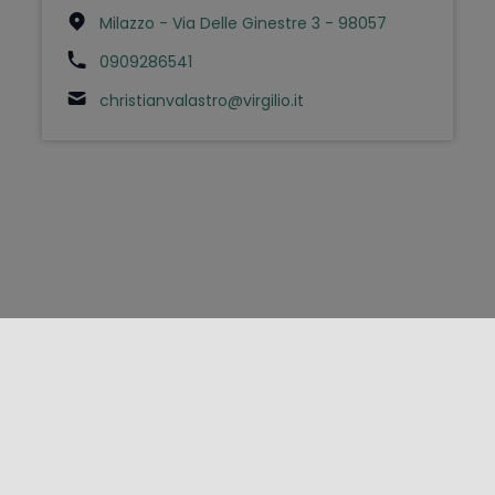
Milazzo - Via Delle Ginestre 3 - 98057
0909286541
christianvalastro@virgilio.it
FOLLOW US