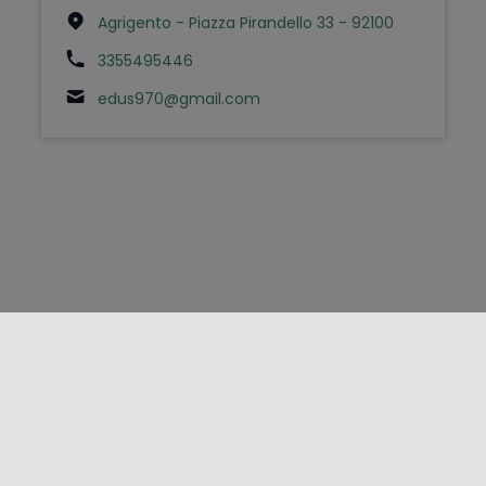
Agrigento - Piazza Pirandello 33 - 92100
3355495446
edus970@gmail.com
FOLLOW US