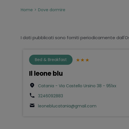
Home
Dove dormire
I dati pubblicati sono forniti periodicamente dall'O
Bed & Breakfast
Il leone blu
Catania - Via Castello Ursino 38 - 951xx
3246092883
leoneblucatania@gmail.com